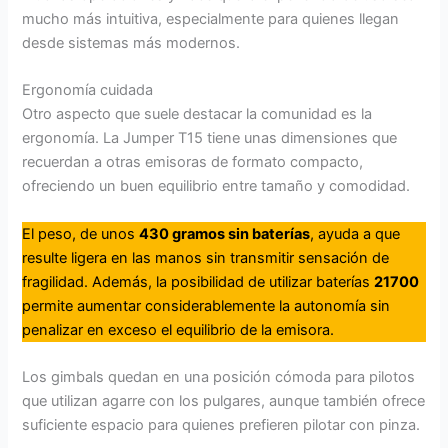
mucho más intuitiva, especialmente para quienes llegan
desde sistemas más modernos.
Ergonomía cuidada
Otro aspecto que suele destacar la comunidad es la
ergonomía. La Jumper T15 tiene unas dimensiones que
recuerdan a otras emisoras de formato compacto,
ofreciendo un buen equilibrio entre tamaño y comodidad.
El peso, de unos
430 gramos sin baterías
, ayuda a que
resulte ligera en las manos sin transmitir sensación de
fragilidad. Además, la posibilidad de utilizar baterías
21700
permite aumentar considerablemente la autonomía sin
penalizar en exceso el equilibrio de la emisora.
Los gimbals quedan en una posición cómoda para pilotos
que utilizan agarre con los pulgares, aunque también ofrece
suficiente espacio para quienes prefieren pilotar con pinza.