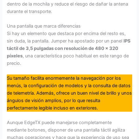
dentro de la mochila y reduce el riesgo de dañar la antena
durante el transporte.
Una pantalla que marca diferencias
Si hay un elemento que destaca por encima del resto es,
sin duda, la pantalla. Jumper ha apostado por un panel
IPS
táctil de 3,5 pulgadas con resolución de 480 × 320
píxeles
, una característica poco habitual en este rango de
precio.
Su tamaño facilita enormemente la navegación por los
menús, la configuración de modelos y la consulta de datos
de telemetría. Además, ofrece un buen nivel de brillo y unos
ángulos de visión amplios, por lo que resulta
perfectamente legible incluso en exteriores.
Aunque EdgeTX puede manejarse completamente
mediante botones, disponer de una pantalla táctil agiliza
muchas operaciones y hace que la experiencia de uso sea