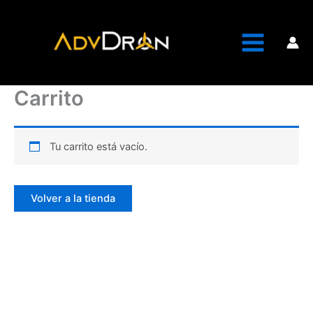
Ir
al
contenido
Carrito
Tu carrito está vacío.
Volver a la tienda