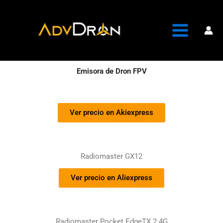
Ir
al
contenido
Emisora de Dron FPV
Ver precio en Akiexpress
Radiomaster GX12
Ver precio en Aliexpress
Radiomaster Pocket EdgeTX 2.4G