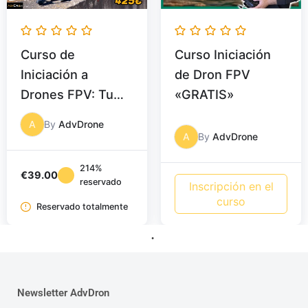
Curso de
Curso Iniciación
Iniciación a
de Dron FPV
Drones FPV: Tu
«GRATIS»
Puerta de Entrada
A
By
AdvDrone
al Apasionante
A
By
AdvDrone
Mundo de los
214%
Drones FPV
€
39.00
reservado
Inscripción en el
curso
Reservado totalmente
Newsletter AdvDron