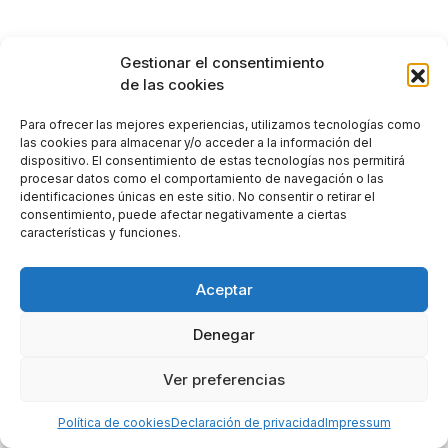
Gestionar el consentimiento
de las cookies
Para ofrecer las mejores experiencias, utilizamos tecnologías como
las cookies para almacenar y/o acceder a la información del
dispositivo. El consentimiento de estas tecnologías nos permitirá
procesar datos como el comportamiento de navegación o las
identificaciones únicas en este sitio. No consentir o retirar el
consentimiento, puede afectar negativamente a ciertas
características y funciones.
Aceptar
Denegar
Aviso Legal
Condiciones de Venta
Ver preferencias
Politics de cookies
Política de privacidad
Política de cookies
Declaración de privacidad
Impressum